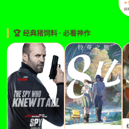
⭐ 
搞
🏆 经典猪饲料 · 必看神作