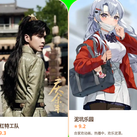
泥坑乐园
红特工队
⭐ 9.2
9.3
合家欢动画，热播中，欢乐泥潭。