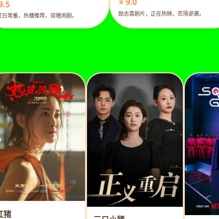
⭐ 9.0
9.5
励志喜剧片，正在热映，农场逆袭。
笑日常番，热播推荐，双猪闹剧。
红猪