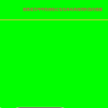
猪窝首页
哼哼热榜
粉红包包库
经典猪饲料
我的猪圈