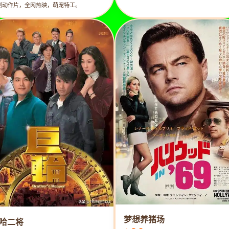
剧动作片，全网热映，萌宠特工。
梦想养猪场
哈二将